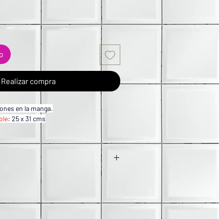
to
Realizar compra
iones en la manga.
ble
: 25 x 31 cms
 incluyen: Obra impresa de alta calidad 
a original del artista.
l precio de $950 dentro de la república 
 
marco.
 la obra original, o en una réplica más 