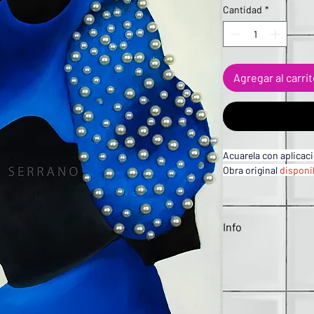
Cantidad
*
Agregar al carri
Acuarela con aplicac
Obra original 
disponi
Info
Las compras "Réplica"
con certificado y firm
Envío ya incluido en e
mexicana, no incluye
Si
 estás interesado en