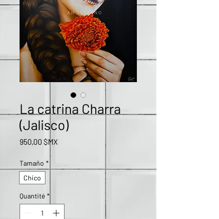
La catrina Charra
(Jalisco)
Prix
950,00 $MX
Tamaño
*
Chico
Quantité
*