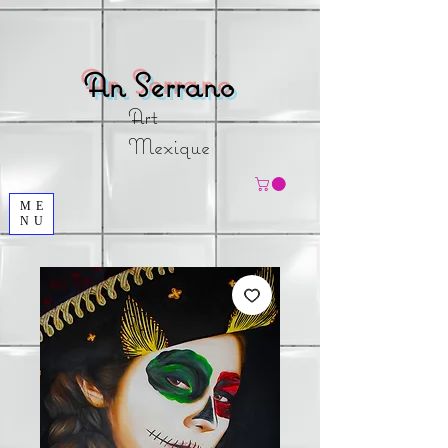
An
Serrano
Art
Mexique
ME
NU