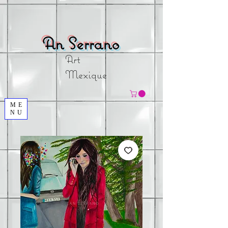
An
Serrano
Art
Mexique
ME
NU