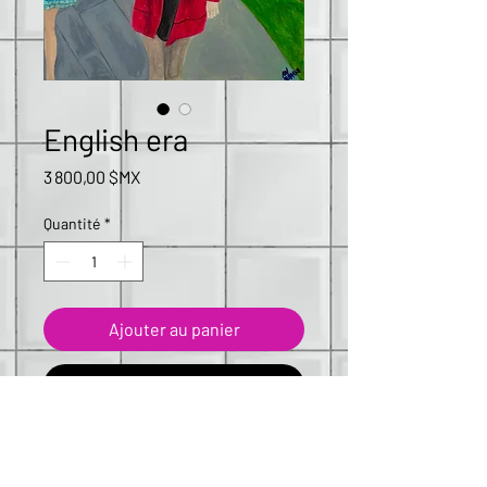
English era
Prix
3 800,00 $MX
Quantité
*
Ajouter au panier
Commander et payer
Obra original 
disponible
: 40 x 40 cms