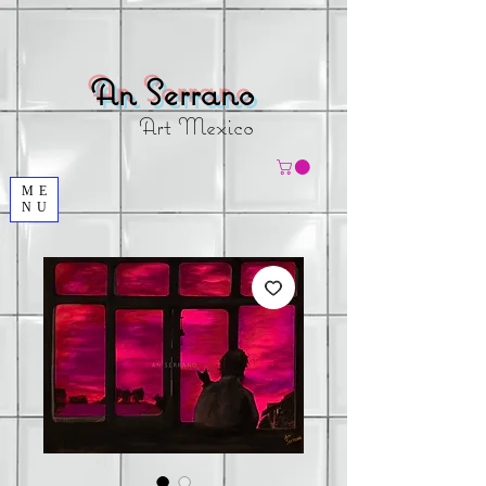
An
Serrano
Art Mexico
ME
NU