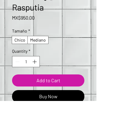
Rasputia
Price
MX$950.00
Tamaño
*
Chico
Mediano
Quantity
*
Add to Cart
Buy Now
Obra original 
agotada
: 26 x 22 cms
Réplica: Chica: 26 x 22 cms
                  Mediana: 39 x 33 cms