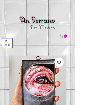
An
Serrano
Art Mexico
ME
NU