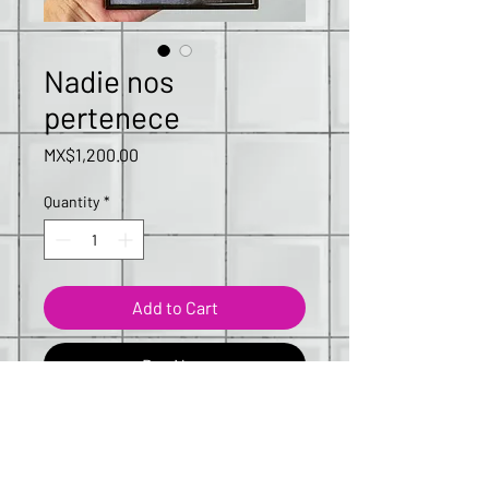
Nadie nos
pertenece
Price
MX$1,200.00
Quantity
*
Add to Cart
Buy Now
Obra original 
disponible
: 12 x 18 cms