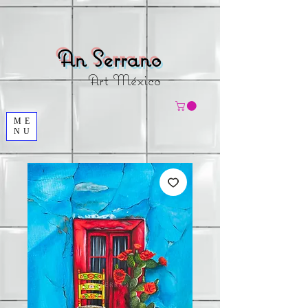
An Serrano
Art México
ME
NU