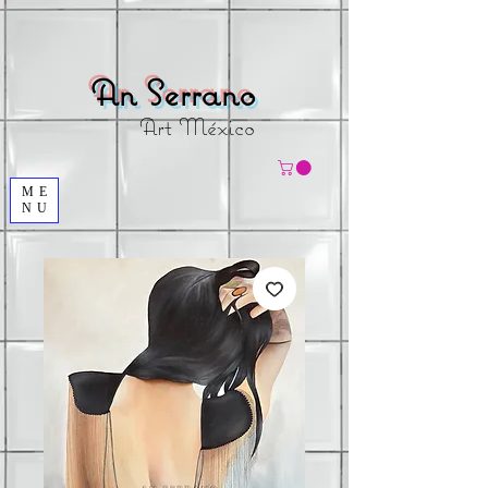
An Serrano
Art México
ME
NU